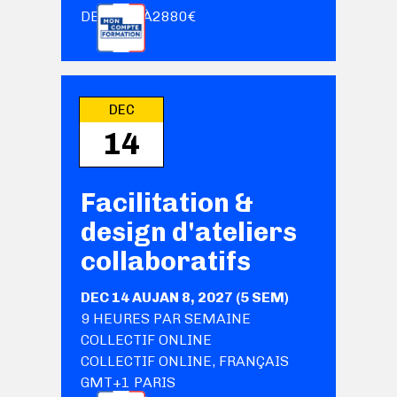
DE
1800
€
À
2880
€
DEC
14
Facilitation &
design d'ateliers
collaboratifs
DEC 14
AU
JAN 8, 2027
(
5
SEM
)
9
HEURES PAR SEMAINE
COLLECTIF ONLINE
COLLECTIF ONLINE
,
FRANÇAIS
GMT+1 PARIS