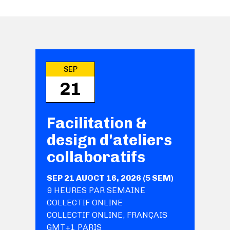
SEP
21
Facilitation &
design d'ateliers
collaboratifs
SEP 21
AU
OCT 16, 2026
(
5
SEM
)
9
HEURES PAR SEMAINE
COLLECTIF ONLINE
COLLECTIF ONLINE
,
FRANÇAIS
GMT+1 PARIS