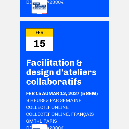
DE
1800
€
À
2880
€
FEB
15
Facilitation &
design d'ateliers
collaboratifs
FEB 15
AU
MAR 12, 2027
(
5
SEM
)
9
HEURES PAR SEMAINE
COLLECTIF ONLINE
COLLECTIF ONLINE
,
FRANÇAIS
GMT+1 PARIS
DE
1800
€
À
2880
€