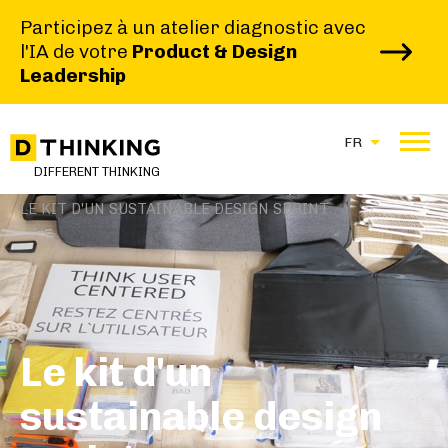
Participez à un atelier diagnostic avec
l'IA de votre
Product & Design
Leadership
FR
|
|
DIFFERENT THINKING
HOME
TOOLS
LE KIT D'UN SUSTAINABLE DESIGN SPRINT
Le kit d'un
sustainable design