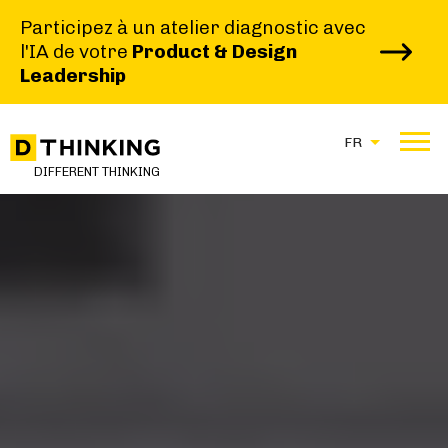
Participez à un atelier diagnostic avec
l'IA de votre
Product & Design
Leadership
FR
DIFFERENT THINKING