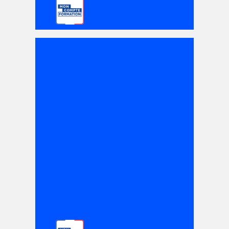
DE
1800
€
À
2880
€
FEB
15
DE
1800
€
À
2880
€