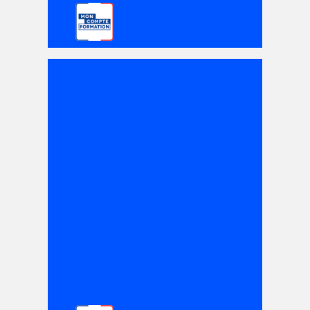
DE
1800
€
À
2880
€
DEC
14