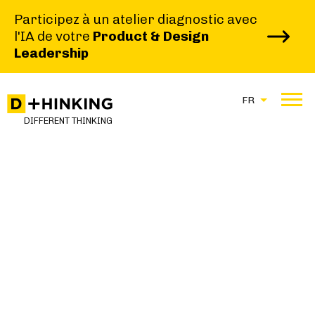
Participez à un atelier diagnostic avec
l'IA de votre
Product & Design
Leadership
|
|
HOME
TRAINERS
CLAIRE LE BAIL
FR
DIFFERENT THINKING