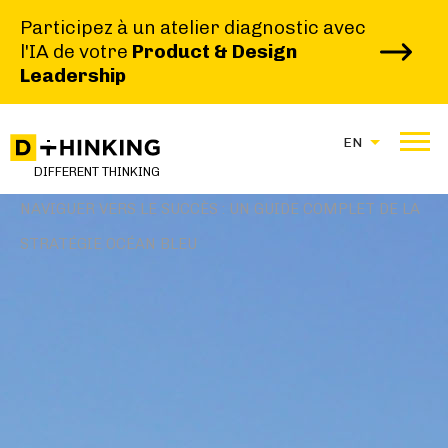
Participez à un atelier diagnostic avec
l'IA de votre
Product & Design
Leadership
EN
|
|
DIFFERENT THINKING
HOME
BLOG
NAVIGUER VERS LE SUCCÈS : UN GUIDE COMPLET DE LA
STRATÉGIE OCÉAN BLEU