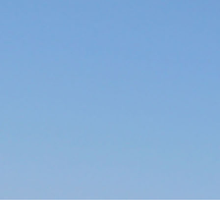
DESIGN
20 MIN
, READING
3