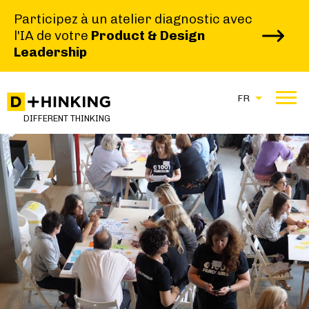
Participez à un atelier diagnostic avec
l'IA de votre
Product & Design
Leadership
FR
|
|
HOME
CASE STUDIES
DIFFERENT THINKING
ACCOMPAGNER LA TRANSFORMATION DIGITALE DES CCI