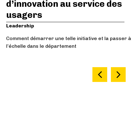
d
d’innovation au service des
usagers
De
Co
es
Leadership
da
Comment démarrer une telle initiative et la passer à
l’échelle dans le département
Slide 1 of 3.