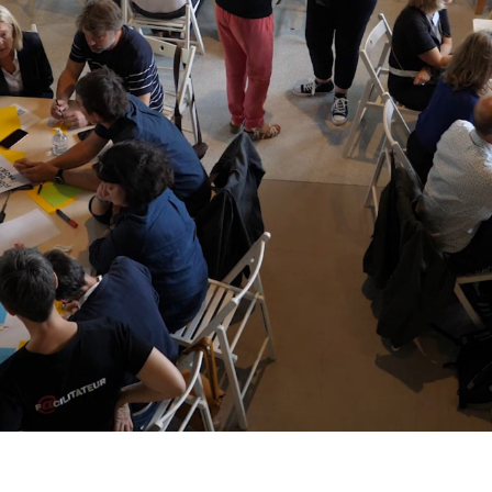
TRANSFORMATION
5 MIN, READING
3
REMI EDART
HUMAN BEING - PRODUCT LEADER