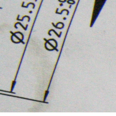
DESIGN
18 MIN
, READING
3