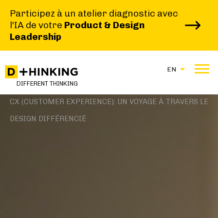
Participez à un atelier diagnostic avec
l'IA de votre
Product & Design
Leadership
EN
|
|
DIFFERENT THINKING
HOME
BLOG
CX (CUSTOMER EXPERIENCE): UN VOYAGE À TRAVERS LE
DESIGN DIFFÉRENCIÉ