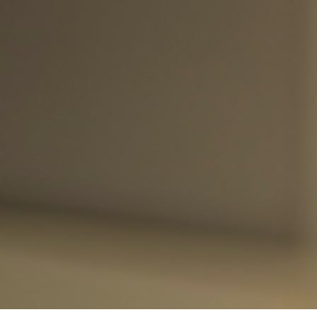
DESIGN
18 MIN
, READING
3