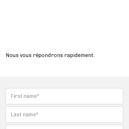
Les destinataires de vos données sont, dans la
limite de leurs attributions : notre personnel
commercial, nos partenaires et sous-traitants
(informatique). Les destinataires peuvent
éventuellement se situer dans des pays en
dehors de l’Union Européenne. Pour en savoir
plus sur la protection de vos données, dont vos
Nous vous répondrons rapidement.
droits et leurs modalités d’exercice, consulter
la rubrique «
Vos données personnelles
».