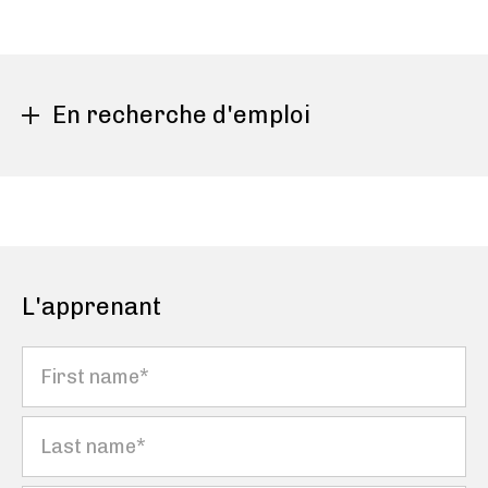
En recherche d'emploi
Nous pouvons demander la prise en charge de votre
formation auprès de Pole Emploi. Et nous vous
aidons à construire votre dossier. Lorsque vous
remplissez cette information, nous vous envoyons
rapidement le devis AIF qu'il vous faudra valider sur
votre compte Pole Emploi. Ensuite vous devez
L'apprenant
contacter votre conseiller pour le convaincre du
bien fondé d'une telle formation pour votre projet
professionnel.