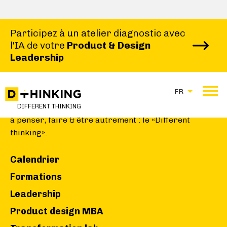
Participez à un atelier diagnostic avec
l'IA de votre
Product & Design
Leadership
FR
Nous aidons les individus, les équipes et les
organisations
DIFFERENT THINKING
à penser, faire & être autrement : le «Different
thinking».
Calendrier
Formations
Leadership
Product design MBA