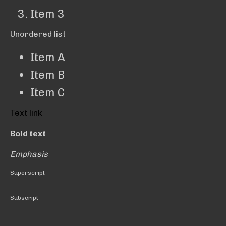
Item 3
Unordered list
Item A
Item B
Item C
Text link
Bold text
Emphasis
Superscript
Subscript