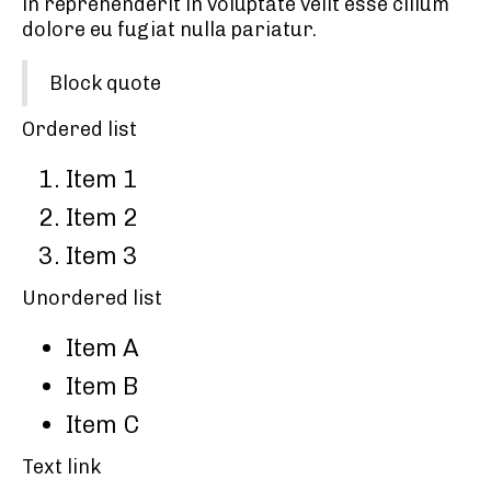
in reprehenderit in voluptate velit esse cillum
dolore eu fugiat nulla pariatur.
Block quote
Ordered list
Item 1
Item 2
Item 3
Unordered list
Item A
Item B
Item C
Text link