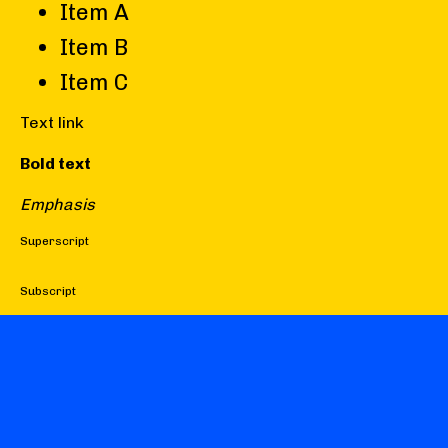
Item A
Item B
Item C
Text link
Bold text
Emphasis
Superscript
Subscript
Besoin de conseils sur la
formation la plus adaptée