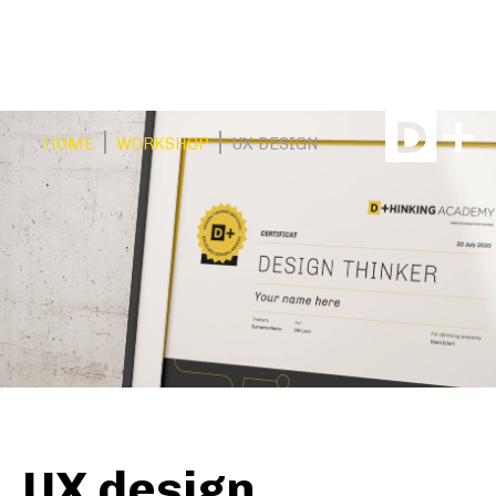
|
|
HOME
WORKSHOP
UX DESIGN
UX design