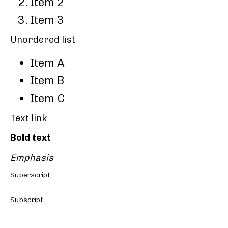
Item 2
Item 3
Unordered list
Item A
Item B
Item C
Text link
Bold text
Emphasis
Superscript
Subscript